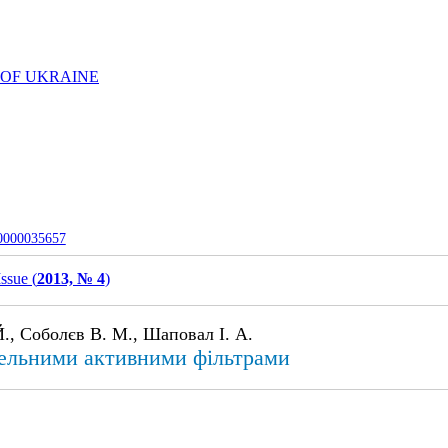
 OF UKRAINE
-0000035657
Issue (
2013, № 4
)
., Соболєв В. М., Шаповал І. А.
лельними активними фільтрами