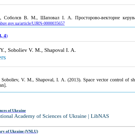
, Соболєв В. М., Шаповал І. А. Просторово-векторне керу
s.nbuv.gov.ua/article/UJRN-0000035657
, 4
)
Y., Soboliev V. M., Shapoval I. A.
ers
Soboliev, V. M., Shapoval, I. A. (2013). Space vector control of shu
an].
nces of Ukraine
National Academy of Sciences of Ukraine | LibNAS
ary of Ukraine (VNLU)