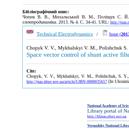
Бібліографічний опис:
Чопик В. В., Михальський В. М., Поліщук С. Й.
електродинаміка
. 2013. № 4. С. 34-41. URL:
http://jna
Technical Electrodynamics
/
Issue (
2013
Chopyk V. V., Mykhalskyi V. M., Polishchuk S. 
Space vector control of shunt active filt
Cite:
Chopyk, V. V., Mykhalskyi, V. M., Polishchuk, S. Y., 
[In Ukraini
http://jnas.nbuv.gov.ua/article/UJRN-0000035657
National Academy of Scie
Library portal of 
http://libnas.nbuv.gov.ua
Vernadsky National Libr