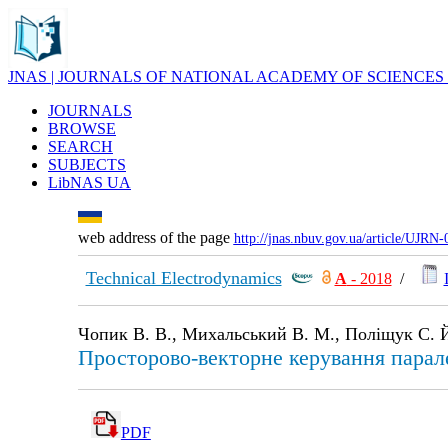
JNAS | JOURNALS OF NATIONAL ACADEMY OF SCIENCES
JOURNALS
BROWSE
SEARCH
SUBJECTS
LibNAS UA
web address of the page
http://jnas.nbuv.gov.ua/article/UJRN
Technical Electrodynamics
А
- 2018
/
Чопик В. В., Михальський В. М., Поліщук С. Й
Просторово-векторне керування пара
PDF