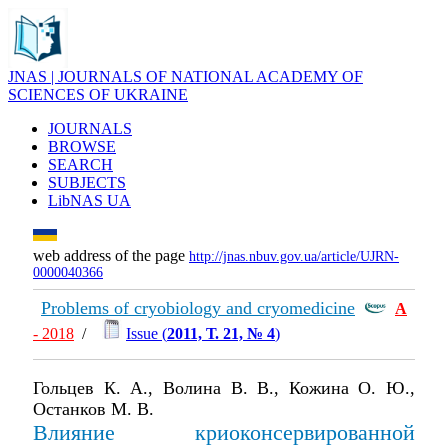
JNAS | JOURNALS OF NATIONAL ACADEMY OF
SCIENCES OF UKRAINE
JOURNALS
BROWSE
SEARCH
SUBJECTS
LibNAS UA
web address of the page
http://jnas.nbuv.gov.ua/article/UJRN-
0000040366
Problems of cryobiology and cryomedicine
А
- 2018
/
Issue (
2011, Т. 21, № 4
)
Гольцев К. А., Волина В. В., Кожина О. Ю.,
Останков М. В.
Влияние криоконсервированной