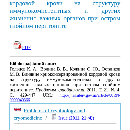
кордовой крови на структуру
иммунокомпетентных и других
жизненно важных органов при остром
гнойном перитоните
PDF
Бібліографічний опис:
Гольцев К. А., Волина В. В., Кожина О. Ю., Останков
М. В. Влияние криоконсервированной кордовой крови
на структуру иммунокомпетентных и других
жизненно важных органов при остром гнойном
перитоните.
Проблемы криобиологии
. 2011. Т. 21, № 4.
С. 429-447. URL:
http://jnas.nbuv.gov.ua/article/UJRN-
0000040366
Problems of cryobiology and
cryomedicine
/
Issue (
2011, 21
(4)
)