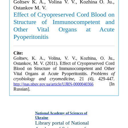
Goltsev K. A., Volina V. V., Kozhina O. Ju.,
Ostankov M. V.
Effect of Cryopreserved Cord Blood on
Structure of Immunocompetent and
Other Vital Organs at Acute
Pyoperitonitis
Cite:
Goltsev, K. A., Volina, V. V., Kozhina, O. Ju.,
Ostankov, M. V. (2011). Effect of Cryopreserved Cord
Blood on Structure of Immunocompetent and Other
Vital Organs at Acute Pyoperitonitis.
Problems of
cryobiology and cryomedicine
, 21
(4)
, 429-447.
[In
http://jnas.nbuv.gov.ua/article/UJRN-0000040366
Russian].
National Academy of Sciences of
Ukraine
Library portal of National