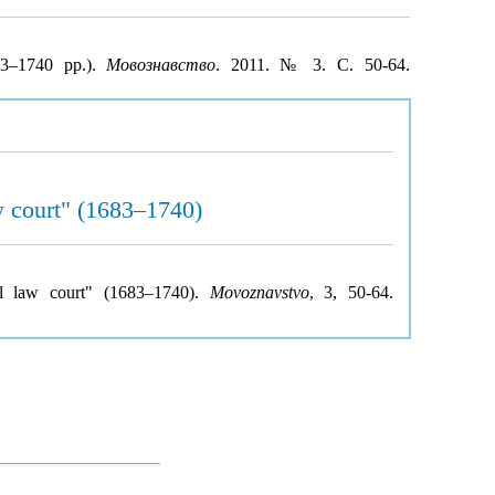
83–1740 рр.).
Мовознавство
. 2011. № 3. С. 50-64.
aw court" (1683–1740)
tal law court" (1683–1740).
Movoznavstvo
, 3, 50-64.