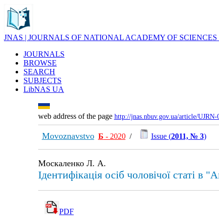
JNAS | JOURNALS OF NATIONAL ACADEMY OF SCIENCES
JOURNALS
BROWSE
SEARCH
SUBJECTS
LibNAS UA
web address of the page
http://jnas.nbuv.gov.ua/article/UJRN
Movoznavstvo
Б
- 2020
/
Issue (
2011, № 3
)
Москаленко Л. А.
Ідентифікація осіб чоловічої статі в 
PDF