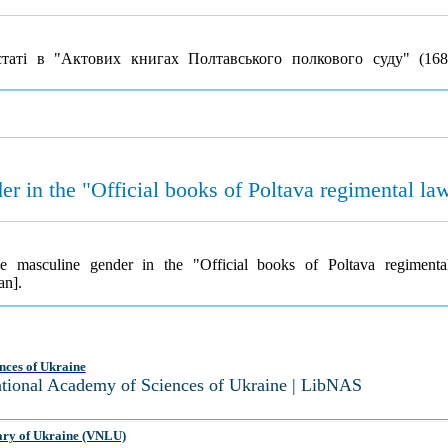
статі в "Актових книгах Полтавського полкового суду" (16
der in the "Official books of Poltava regimental l
he masculine gender in the "Official books of Poltava regimen
an].
nces of Ukraine
National Academy of Sciences of Ukraine | LibNAS
ary of Ukraine (VNLU)