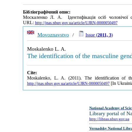
Бібліографічний опис:
Москаленко Л. А. Ідентифікація осіб чоловічої 
URL:
http://jnas.nbuv.gov.ua/article/UJRN-0000050497
Movoznavstvo
/
Issue (
2011, 3
)
Moskalenko L. A.
The identification of the masculine gen
Cite:
Moskalenko, L. A. (2011). The identification of t
[In Ukraini
http://jnas.nbuv.gov.ua/article/UJRN-0000050497
National Academy of Scie
Library portal of 
http://libnas.nbuv.gov.ua
Vernadsky National Libr