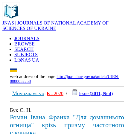
JNAS | JOURNALS OF NATIONAL ACADEMY OF
SCIENCES OF UKRAINE
JOURNALS
BROWSE
SEARCH
SUBJECTS
LibNAS UA
web address of the page
http://jnas.nbuv.gov.ua/article/UJRN-
0000052258
Movoznavstvo
Б
- 2020
/
Issue (
2011, № 4
)
Бук С. Н.
Роман Івана Франка "Для домашнього
огнища" крізь призму частотного
словника