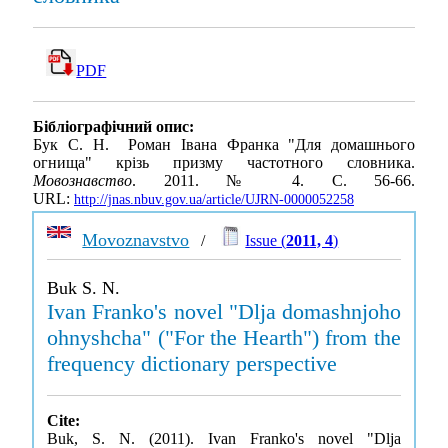
PDF
Бібліографічний опис:
Бук С. Н. Роман Івана Франка "Для домашнього
огнища" крізь призму частотного словника.
Мовознавство
. 2011. № 4. С. 56-66.
URL:
http://jnas.nbuv.gov.ua/article/UJRN-0000052258
Movoznavstvo
/
Issue (
2011, 4
)
Buk S. N.
Ivan Franko's novel "Dlja domashnjoho
ohnyshcha" ("For the Hearth") from the
frequency dictionary perspective
Cite:
Buk, S. N. (2011). Ivan Franko's novel "Dlja