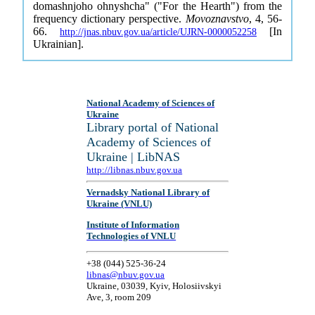
domashnjoho ohnyshcha" ("For the Hearth") from the
frequency dictionary perspective.
Movoznavstvo
, 4, 56-
66.
[In
http://jnas.nbuv.gov.ua/article/UJRN-0000052258
Ukrainian].
National Academy of Sciences of
Ukraine
Library portal of National
Academy of Sciences of
Ukraine | LibNAS
http://libnas.nbuv.gov.ua
Vernadsky National Library of
Ukraine (VNLU)
Institute of Information
Technologies of VNLU
+38 (044) 525-36-24
libnas@nbuv.gov.ua
Ukraine, 03039, Kyiv, Holosiivskyi
Ave, 3, room 209