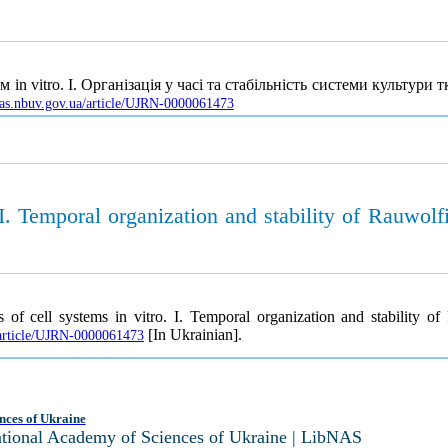
n vitro. І. Організація у часі та стабільність системи культури тк
jnas.nbuv.gov.ua/article/UJRN-0000061473
I. Temporal organization and stability of Rauwolfia
 cell systems in vitro. I. Temporal organization and stability of R
[In Ukrainian].
a/article/UJRN-0000061473
nces of Ukraine
National Academy of Sciences of Ukraine | LibNAS