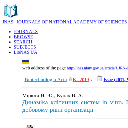
JNAS | JOURNALS OF NATIONAL ACADEMY OF SCIENCES
JOURNALS
BROWSE
SEARCH
SUBJECTS
LibNAS UA
web address of the page
http://jnas.nbuv.gov.ua/article/UJRN
Biotechnologia Acta
Б
- 2019
/
Issue (
2011, 
Мірюта Н. Ю., Кунах В. А.
Динаміка клітинних систем in vitro. І
добовому рівні організації