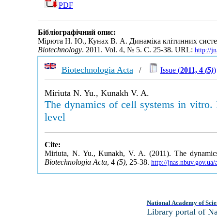
PDF
Бібліографічний опис:
Мірюта Н. Ю., Кунах В. А. Динаміка клітинних систем i
Biotechnology
. 2011. Vol. 4, № 5. С. 25-38. URL:
http://
Biotechnologia Acta
/
Issue (
2011, 4
(5)
)
Miriuta N. Yu., Kunakh V. A.
The dynamics of cell systems in vitro. 
level
Cite:
Miriuta, N. Yu., Kunakh, V. A. (2011). The dynamics of
Biotechnologia Acta
, 4
(5)
, 25-38.
http://jnas.nbuv.gov.u
National Academy of Scie
Library portal of 