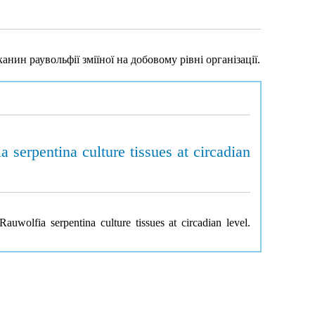
анин раувольфії зміїної на добовому рівні організації.
 serpentina culture tissues at circadian
auwolfia serpentina culture tissues at circadian level.