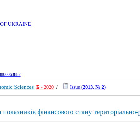
 OF UKRAINE
-0000063887
nomic Sciences
Б
- 2020
/
Issue (
2013, № 2
)
показників фінансового стану територіально-р