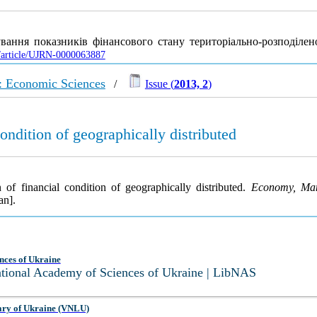
ання показників фінансового стану територіально-розподілен
a/article/UJRN-0000063887
: Economic Sciences
/
Issue (
2013, 2
)
ondition of geographically distributed
of financial condition of geographically distributed.
Economy, Man
an].
nces of Ukraine
National Academy of Sciences of Ukraine | LibNAS
ary of Ukraine (VNLU)