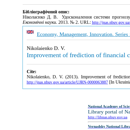
Бібліографічний опис:
Ніколаєнко Д. В. Удосконалення системи прогнозув
Економічні науки
. 2013. № 2. URL:
http://jnas.nbuv.gov.u
Economy, Management, Innovation. Series 
Nikolaienko D. V.
Improvement of frediction of financial c
Cite:
Nikolaienko, D. V. (2013). Improvement of frediction 
[In Ukraini
http://jnas.nbuv.gov.ua/article/UJRN-0000063887
National Academy of Scie
Library portal of 
http://libnas.nbuv.gov.ua
Vernadsky National Libr