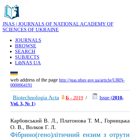
JNAS | JOURNALS OF NATIONAL ACADEMY OF
SCIENCES OF UKRAINE
JOURNALS
BROWSE
SEARCH
SUBJECTS
LibNAS UA
web address of the page
http://jnas.nbuv.gov.ua/article/UJRN-
0000064191
Biotechnologia Acta
Б
- 2019
/
Issue (
2010,
Vol. 3, № 1
)
Карбовський В. Л., Платонова Т. М., Горницька
О. В., Волков Г. Л.
Фібрино(гено)літичний ензим з отрути