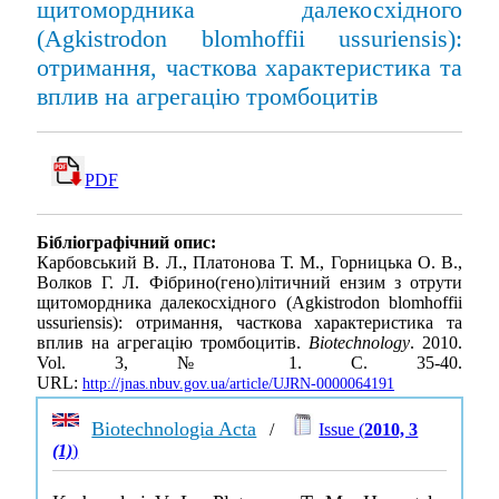
щитомордника далекосхідного
(Аgkistrodon blomhoffii ussuriensis):
отримання, часткова характеристика та
вплив на агрегацію тромбоцитів
PDF
Бібліографічний опис:
Карбовський В. Л., Платонова Т. М., Горницька О. В.,
Волков Г. Л. Фібрино(гено)літичний ензим з отрути
щитомордника далекосхідного (Аgkistrodon blomhoffii
ussuriensis): отримання, часткова характеристика та
вплив на агрегацію тромбоцитів.
Biotechnology
. 2010.
Vol. 3, № 1. С. 35-40.
URL:
http://jnas.nbuv.gov.ua/article/UJRN-0000064191
Biotechnologia Acta
/
Issue (
2010, 3
(1)
)