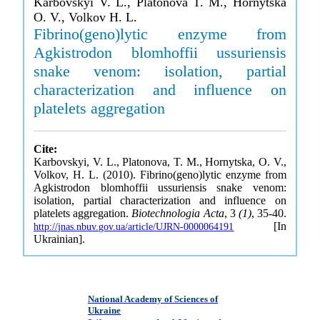
Karbovskyi V. L., Platonova T. M., Hornytska
O. V., Volkov H. L.
Fibrino(geno)lytic enzyme from
Agkistrodon blomhoffii ussuriensis
snake venom: isolation, partial
characterization and influence on
platelets aggregation
Cite:
Karbovskyi, V. L., Platonova, T. M., Hornytska, O. V.,
Volkov, H. L. (2010). Fibrino(geno)lytic enzyme from
Agkistrodon blomhoffii ussuriensis snake venom:
isolation, partial characterization and influence on
platelets aggregation.
Biotechnologia Acta
, 3
(1)
, 35-40.
[In
http://jnas.nbuv.gov.ua/article/UJRN-0000064191
Ukrainian].
National Academy of Sciences of
Ukraine