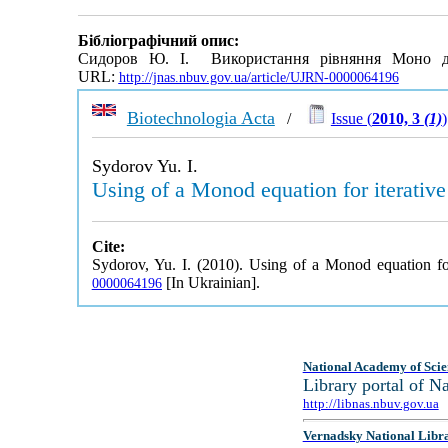
Бібліографічний опис:
Сидоров Ю. І. Використання рівняння Моно для
URL:
http://jnas.nbuv.gov.ua/article/UJRN-0000064196
Biotechnologia Acta
/
Issue (
2010, 3
(1)
)
Sydorov Yu. I.
Using of a Monod equation for iterative
Cite:
Sydorov, Yu. I. (2010). Using of a Monod equation for
[In Ukrainian].
0000064196
National Academy of Scie
Library portal of 
http://libnas.nbuv.gov.ua
Vernadsky National Libr