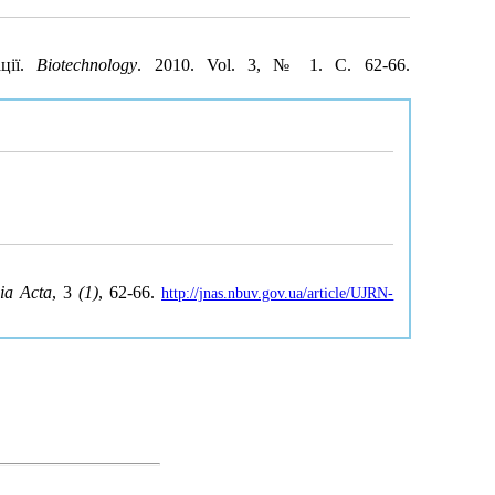
ції.
Biotechnology
. 2010. Vol. 3, № 1. С. 62-66.
ia Acta
, 3
(1)
, 62-66.
http://jnas.nbuv.gov.ua/article/UJRN-