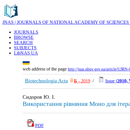
JNAS | JOURNALS OF NATIONAL ACADEMY OF SCIENCES
JOURNALS
BROWSE
SEARCH
SUBJECTS
LibNAS UA
web address of the page
http://jnas.nbuv.gov.ua/article/UJRN
Biotechnologia Acta
Б
- 2019
/
Issue (
2010, 
Сидоров Ю. І.
Використання рівняння Моно для ітера
PDF