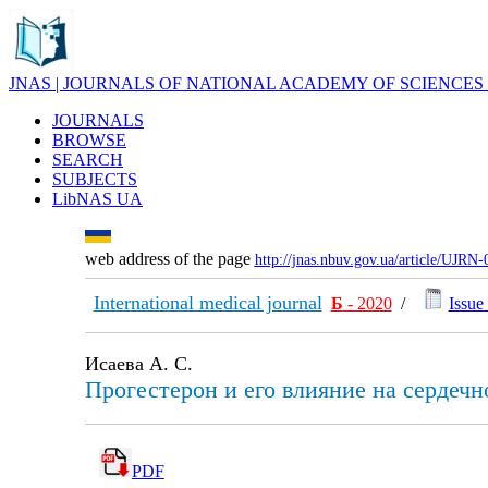
JNAS | JOURNALS OF NATIONAL ACADEMY OF SCIENCES
JOURNALS
BROWSE
SEARCH
SUBJECTS
LibNAS UA
web address of the page
http://jnas.nbuv.gov.ua/article/UJRN
International medical journal
Б
- 2020
/
Issue 
Исаева А. С.
Прогестерон и его влияние на сердеч
PDF