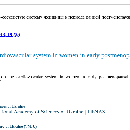
но-сосудистую систему женщины в периоде ранней постменопауз
013, 19
(2)
)
cardiovascular system in women in early postmenop
ce on the cardiovascular system in women in early postmenopausal
].
nces of Ukraine
National Academy of Sciences of Ukraine | LibNAS
ary of Ukraine (VNLU)