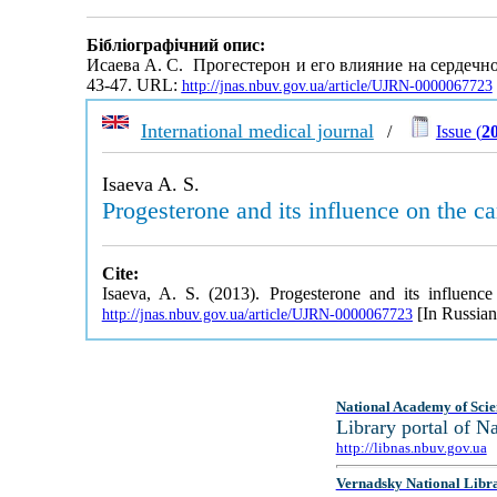
Бібліографічний опис:
Исаева А. С. Прогестерон и его влияние на сердеч
43-47. URL:
http://jnas.nbuv.gov.ua/article/UJRN-0000067723
International medical journal
/
Issue (
2
Isaeva A. S.
Progesterone and its influence on the 
Cite:
Isaeva, A. S. (2013). Progesterone and its influen
[In Russian
http://jnas.nbuv.gov.ua/article/UJRN-0000067723
National Academy of Scie
Library portal of 
http://libnas.nbuv.gov.ua
Vernadsky National Libr