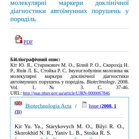
молекулярні маркери доклінічної
діагностики автоімунних порушень у
породіль
PDF
Бібліографічний опис:
Кіт Ю. Я., Старикович М. О., Білий Р. О., Скорохід Н.
Р., Янів Л. Б., Стойка Р. С. Імуноглобуліни молозива як
молекулярні маркери доклінічної діагностики
автоімунних порушень у породіль.
Biotechnology
. 2008.
Vol. 1, № 3. С. 37-46.
URL:
http://jnas.nbuv.gov.ua/article/UJRN-0000067846
Biotechnologia Acta
/
Issue (
2008, 1
(3)
)
Kit Yu. Ya., Starykovych M. O., Bilyi R. O.,
Skorokhid N. R., Yaniv L. B., Stoika R. S.