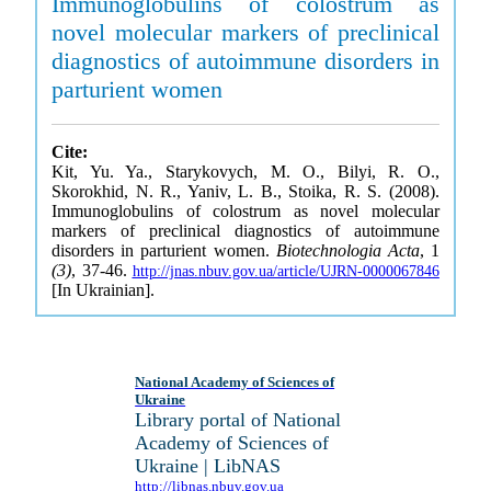
Immunoglobulins of colostrum as
novel molecular markers of preclinical
diagnostics of autoimmune disorders in
parturient women
Cite:
Kit, Yu. Ya., Starykovych, M. O., Bilyi, R. O.,
Skorokhid, N. R., Yaniv, L. B., Stoika, R. S. (2008).
Immunoglobulins of colostrum as novel molecular
markers of preclinical diagnostics of autoimmune
disorders in parturient women.
Biotechnologia Acta
, 1
(3)
, 37-46.
http://jnas.nbuv.gov.ua/article/UJRN-0000067846
[In Ukrainian].
National Academy of Sciences of
Ukraine
Library portal of National
Academy of Sciences of
Ukraine | LibNAS
http://libnas.nbuv.gov.ua