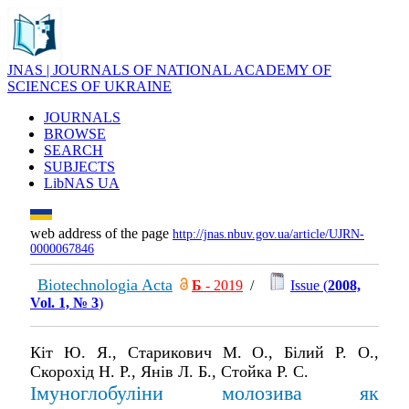
JNAS | JOURNALS OF NATIONAL ACADEMY OF
SCIENCES OF UKRAINE
JOURNALS
BROWSE
SEARCH
SUBJECTS
LibNAS UA
web address of the page
http://jnas.nbuv.gov.ua/article/UJRN-
0000067846
Biotechnologia Acta
Б
- 2019
/
Issue (
2008,
Vol. 1, № 3
)
Кіт Ю. Я., Старикович М. О., Білий Р. О.,
Скорохід Н. Р., Янів Л. Б., Стойка Р. С.
Імуноглобуліни молозива як