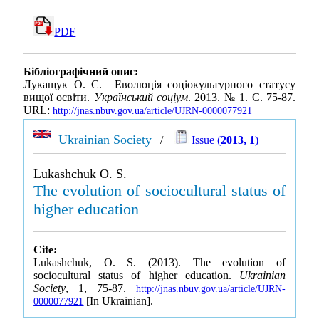
PDF
Бібліографічний опис:
Лукащук О. С. Еволюція соціокультурного статусу
вищої освіти.
Український соціум
. 2013. № 1. С. 75-87.
URL:
http://jnas.nbuv.gov.ua/article/UJRN-0000077921
Ukrainian Society
/
Issue (
2013, 1
)
Lukashchuk O. S.
The evolution of sociocultural status of
higher education
Cite:
Lukashchuk, O. S. (2013). The evolution of
sociocultural status of higher education.
Ukrainian
Society
, 1, 75-87.
http://jnas.nbuv.gov.ua/article/UJRN-
[In Ukrainian].
0000077921