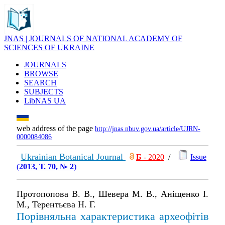
JNAS | JOURNALS OF NATIONAL ACADEMY OF
SCIENCES OF UKRAINE
JOURNALS
BROWSE
SEARCH
SUBJECTS
LibNAS UA
web address of the page
http://jnas.nbuv.gov.ua/article/UJRN-
0000084086
Ukrainian Botanical Journal
Б
- 2020
/
Issue
(
2013, Т. 70, № 2
)
Протопопова В. В., Шевера М. В., Аніщенко І.
М., Терентьєва Н. Г.
Порівняльна характеристика археофітів