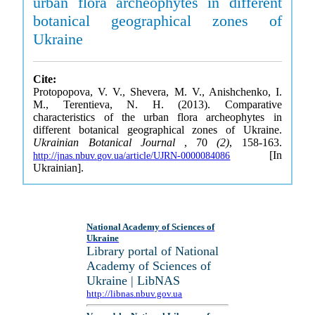
urban flora archeophytes in different
botanical geographical zones of
Ukraine
Cite:
Protopopova, V. V., Shevera, M. V., Anishchenko, I.
M., Terentieva, N. H. (2013). Comparative
characteristics of the urban flora archeophytes in
different botanical geographical zones of Ukraine.
Ukrainian Botanical Journal
, 70
(2)
, 158-163.
[In
http://jnas.nbuv.gov.ua/article/UJRN-0000084086
Ukrainian].
National Academy of Sciences of
Ukraine
Library portal of National
Academy of Sciences of
Ukraine | LibNAS
http://libnas.nbuv.gov.ua