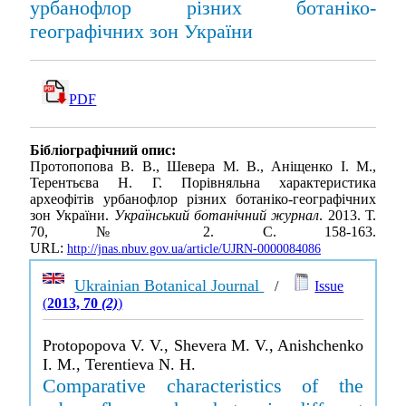
урбанофлор різних ботаніко-
географічних зон України
PDF
Бібліографічний опис:
Протопопова В. В., Шевера М. В., Аніщенко І. М.,
Терентьєва Н. Г. Порівняльна характеристика
археофітів урбанофлор різних ботаніко-географічних
зон України.
Український ботанічний журнал
. 2013. Т.
70, № 2. С. 158-163.
URL:
http://jnas.nbuv.gov.ua/article/UJRN-0000084086
Ukrainian Botanical Journal
/
Issue
(
2013, 70
(2)
)
Protopopova V. V., Shevera M. V., Anishchenko
I. M., Terentieva N. H.
Comparative characteristics of the