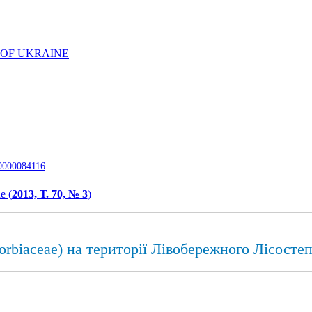
 OF UKRAINE
-0000084116
e (
2013, Т. 70, № 3
)
horbiaceae) на території Лівобережного Лісосте