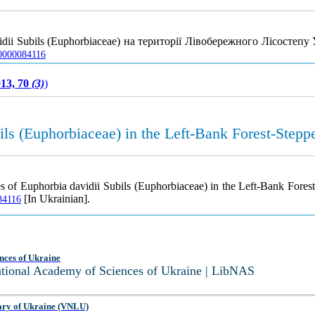
idii Subils (Euphorbiaceae) на території Лівобережного Лісостепу
-0000084116
13, 70
(3)
)
ils (Euphorbiaceae) in the Left-Bank Forest-Stepp
ies of Euphorbia davidii Subils (Euphorbiaceae) in the Left-Bank Fore
[In Ukrainian].
084116
nces of Ukraine
National Academy of Sciences of Ukraine | LibNAS
ary of Ukraine (VNLU)