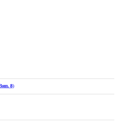
Вип. 8
)