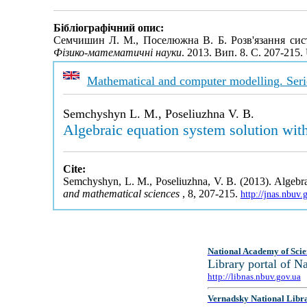
Бібліографічний опис:
Семчишин Л. М., Поселюжна В. Б. Розв'язання си
Фізико-математичні науки
. 2013. Вип. 8. С. 207-215
Mathematical and computer modelling. Seri
Semchyshyn L. M., Poseliuzhna V. B.
Algebraic equation system solution wi
Cite:
Semchyshyn, L. M., Poseliuzhna, V. B. (2013). Algebr
and mathematical sciences
, 8, 207-215.
http://jnas.nbuv
National Academy of Scie
Library portal of 
http://libnas.nbuv.gov.ua
Vernadsky National Libr