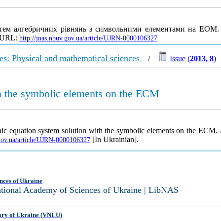
стем алгебричних рівнянь з символьними елементами на ЕОМ
. URL:
http://jnas.nbuv.gov.ua/article/UJRN-0000106327
es: Physical and mathematical sciences
/
Issue (
2013, 8
)
th the symbolic elements on the ECM
aic equation system solution with the symbolic elements on the ECM.
[In Ukrainian].
.gov.ua/article/UJRN-0000106327
nces of Ukraine
National Academy of Sciences of Ukraine | LibNAS
ary of Ukraine (VNLU)