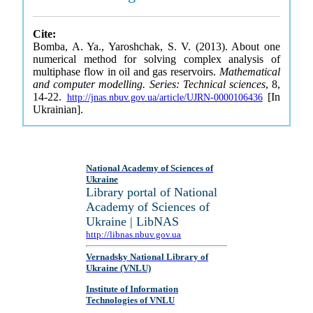
Cite:
Bomba, A. Ya., Yaroshchak, S. V. (2013). About one
numerical method for solving complex analysis of
multiphase flow in oil and gas reservoirs.
Mathematical
and computer modelling. Series: Technical sciences
, 8,
14-22.
[In
http://jnas.nbuv.gov.ua/article/UJRN-0000106436
Ukrainian].
National Academy of Sciences of
Ukraine
Library portal of National
Academy of Sciences of
Ukraine | LibNAS
http://libnas.nbuv.gov.ua
Vernadsky National Library of
Ukraine (VNLU)
Institute of Information
Technologies of VNLU