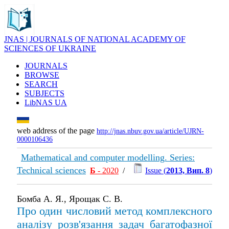
JNAS | JOURNALS OF NATIONAL ACADEMY OF
SCIENCES OF UKRAINE
JOURNALS
BROWSE
SEARCH
SUBJECTS
LibNAS UA
web address of the page
http://jnas.nbuv.gov.ua/article/UJRN-
0000106436
Mathematical and computer modelling. Series:
Technical sciences
Б
- 2020
/
Issue (
2013, Вип. 8
)
Бомба А. Я., Ярощак С. В.
Про один числовий метод комплексного
аналізу розв'язання задач багатофазної