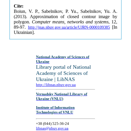
Cite:
Boiun, V. P., Sabelnikov, P. Yu., Sabelnikov, Yu. A.
(2013). Approximation of closed contour image by
polygon.
Computer means, networks and systems
, 12,
89-97.
[In
http://jnas.nbuv.gov.ua/article/UJRN-0000109385
Ukrainian].
National Academy of Sciences of
Ukraine
Library portal of National
Academy of Sciences of
Ukraine | LibNAS
http://libnas.nbuv.gov.ua
Vernadsky National Library of
Ukraine (VNLU)
Institute of Information
Technologies of VNLU
+38 (044) 525-36-24
libnas@nbuv.gov.ua