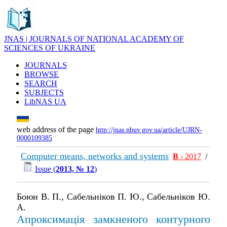
JNAS | JOURNALS OF NATIONAL ACADEMY OF
SCIENCES OF UKRAINE
JOURNALS
BROWSE
SEARCH
SUBJECTS
LibNAS UA
web address of the page
http://jnas.nbuv.gov.ua/article/UJRN-
0000109385
Computer means, networks and systems
В
- 2017
/
Issue (
2013, № 12
)
Боюн В. П., Сабельніков П. Ю., Сабельніков Ю.
А.
Апроксимація замкненого контурного