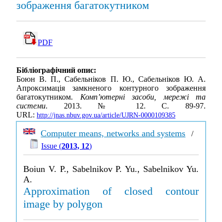
зображення багатокутником
PDF
Бібліографічний опис:
Боюн В. П., Сабельніков П. Ю., Сабельніков Ю. А.
Апроксимація замкненого контурного зображення
багатокутником.
Комп’ютерні засоби, мережі та
системи
. 2013. № 12. С. 89-97.
URL:
http://jnas.nbuv.gov.ua/article/UJRN-0000109385
Computer means, networks and systems
/
Issue (
2013, 12
)
Boiun V. P., Sabelnikov P. Yu., Sabelnikov Yu.
A.
Approximation of closed contour
image by polygon