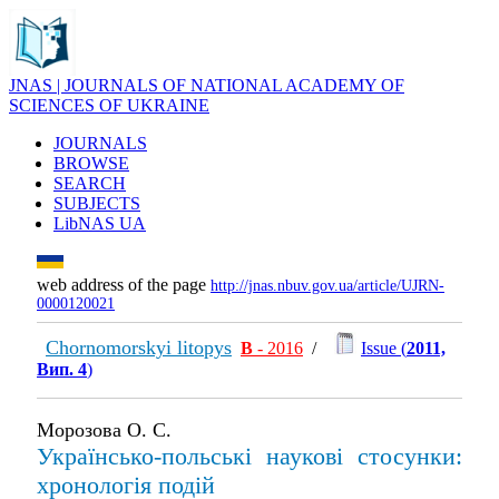
JNAS | JOURNALS OF NATIONAL ACADEMY OF
SCIENCES OF UKRAINE
JOURNALS
BROWSE
SEARCH
SUBJECTS
LibNAS UA
web address of the page
http://jnas.nbuv.gov.ua/article/UJRN-
0000120021
Chornomorskyi litopys
В
- 2016
/
Issue (
2011,
Вип. 4
)
Морозова О. С.
Українсько-польські наукові стосунки:
хронологія подій