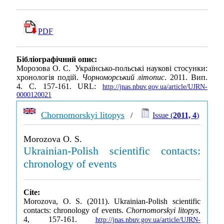
PDF
Бібліографічний опис:
Морозова О. С. Українсько-польські наукові стосунки:
хронологія подій.
Чорноморський літопис
. 2011. Вип.
4. С. 157-161. URL:
http://jnas.nbuv.gov.ua/article/UJRN-
0000120021
Chornomorskyi litopys
/
Issue (
2011, 4
)
Morozova O. S.
Ukrainian-Polish scientific contacts:
chronology of events
Cite:
Morozova, O. S. (2011). Ukrainian-Polish scientific
contacts: chronology of events.
Chornomorskyi litopys
,
4, 157-161.
http://jnas.nbuv.gov.ua/article/UJRN-