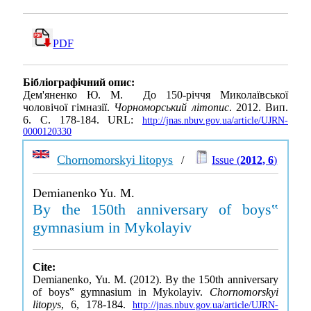
PDF
Бібліографічний опис:
Дем'яненко Ю. М. До 150-річчя Миколаївської
чоловічої гімназії.
Чорноморський літопис
. 2012. Вип.
6. С. 178-184. URL:
http://jnas.nbuv.gov.ua/article/UJRN-
0000120330
Chornomorskyi litopys
/
Issue (
2012, 6
)
Demianenko Yu. M.
By the 150th anniversary of boys‟
gymnasium in Mykolayiv
Cite:
Demianenko, Yu. M. (2012). By the 150th anniversary
of boys‟ gymnasium in Mykolayiv.
Chornomorskyi
litopys
, 6, 178-184.
http://jnas.nbuv.gov.ua/article/UJRN-