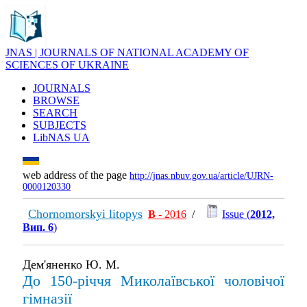
JNAS | JOURNALS OF NATIONAL ACADEMY OF
SCIENCES OF UKRAINE
JOURNALS
BROWSE
SEARCH
SUBJECTS
LibNAS UA
web address of the page
http://jnas.nbuv.gov.ua/article/UJRN-
0000120330
Chornomorskyi litopys
В
- 2016
/
Issue (
2012,
Вип. 6
)
Дем'яненко Ю. М.
До 150-річчя Миколаївської чоловічої
гімназії