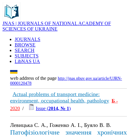
JNAS | JOURNALS OF NATIONAL ACADEMY OF
SCIENCES OF UKRAINE
JOURNALS
BROWSE
SEARCH
SUBJECTS
LibNAS UA
web address of the page
http://jnas.nbuv.gov.ua/article/UJRN-
0000120478
Actual problems of transport medicine:
environment, occupational health, pathology
Б
-
2020
/
Issue (
2014, № 1
)
Левицька С. А., Гоженко А. І., Буяло В. В.
Патофізіологічне значення хронічних