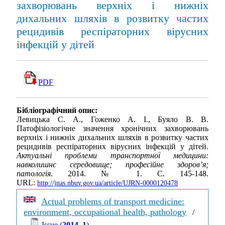
захворювань верхніх і нижніх
дихальних шляхів в розвитку частих
рецидивів респіраторних вірусних
інфекцій у дітей
PDF
Бібліографічний опис:
Левицька С. А., Гоженко А. І., Буяло В. В.
Патофізіологічне значення хронічних захворювань
верхніх і нижніх дихальних шляхів в розвитку частих
рецидивів респіраторних вірусних інфекцій у дітей.
Актуальні проблеми транспортної медицини:
навколишнє середовище; професійне здоров’я;
патологія
. 2014. № 1. С. 145-148.
URL:
http://jnas.nbuv.gov.ua/article/UJRN-0000120478
Actual problems of transport medicine:
environment, occupational health, pathology
/
Issue (
2014, 1
)