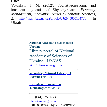
Cite:
Voloshyn, I. M. (2012). Tourist-recreational and
intellectual potential of Zhytomyr area.
Economy,
Management, Innovation. Series : Economic Sciences
,
2.
[In
http://jnas.nbuv.gov.ua/article/UJRN-0000134773
Ukrainian].
National Academy of Sciences of
Ukraine
Library portal of National
Academy of Sciences of
Ukraine | LibNAS
http://libnas.nbuv.gov.ua
Vernadsky National Library of
Ukraine (VNLU)
Institute of Information
Technologies of VNLU
+38 (044) 525-36-24
libnas@nbuv.gov.ua
Ukraine, 03039, Kyiv, Holosiivskyi