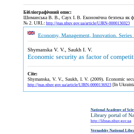
Бібліографічний опис:
Шиманська В. В., Саух І. В. Економічна безпека як
№ 2. URL:
http://jnas.nbuv.gov.ua/article/UJRN-0000136923
Economy, Management, Innovation. Series 
Shymanska V. V., Saukh I. V.
Economic security as factor of competiti
Cite:
Shymanska, V. V., Saukh, I. V. (2009). Economic securi
[In Ukraini
http://jnas.nbuv.gov.ua/article/UJRN-0000136923
National Academy of Scie
Library portal of 
http://libnas.nbuv.gov.ua
Vernadsky National Libr