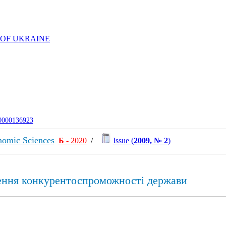
 OF UKRAINE
-0000136923
nomic Sciences
Б
- 2020
/
Issue (
2009, № 2
)
ення конкурентоспроможності держави