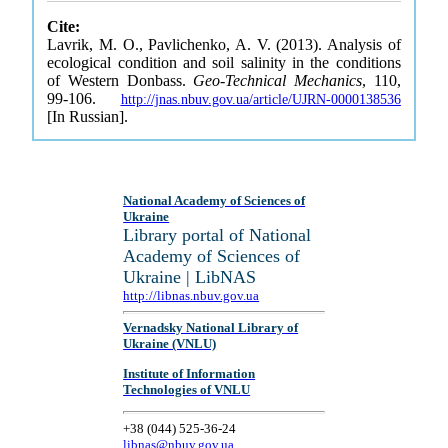
Cite:
Lavrik, M. O., Pavlichenko, A. V. (2013). Analysis of
ecological condition and soil salinity in the conditions
of Western Donbass.
Geo-Technical Mechanics
, 110,
99-106.
http://jnas.nbuv.gov.ua/article/UJRN-0000138536
[In Russian].
National Academy of Sciences of
Ukraine
Library portal of National
Academy of Sciences of
Ukraine | LibNAS
http://libnas.nbuv.gov.ua
Vernadsky National Library of
Ukraine (VNLU)
Institute of Information
Technologies of VNLU
+38 (044) 525-36-24
libnas@nbuv.gov.ua