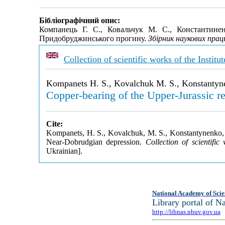
Бібліографічний опис:
Компанець Г. С., Ковальчук М. С., Константинен
Придобруджинського прогину.
Збірник наукових пра
Collection of scientific works of the Insti
Kompanets H. S., Kovalchuk M. S., Konstantynen
Copper-bearing of the Upper-Jurassic r
Cite:
Kompanets, H. S., Kovalchuk, M. S., Konstantynenko, L.
Near-Dobrudgian depression.
Collection of scientifi
Ukrainian].
National Academy of Scie
Library portal of 
http://libnas.nbuv.gov.ua