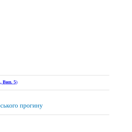
, Вип. 5
)
ського прогину