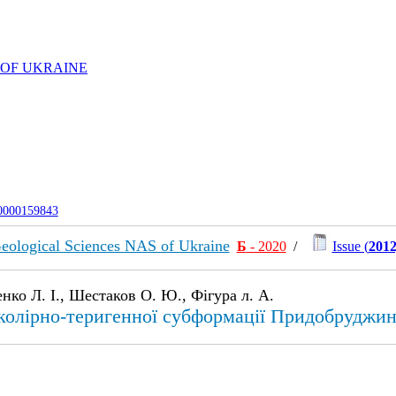
 OF UKRAINE
-0000159843
f Geological Sciences NAS of Ukraine
Б
- 2020
/
Issue (
2012
нко Л. І., Шестаков О. Ю., Фігура л. А.
колірно-теригенної субформації Придобруджин