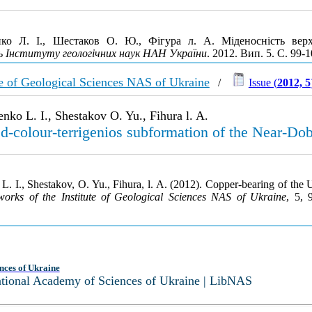
ко Л. І., Шестаков О. Ю., Фігура л. А. Міденосність верхн
ць Інституту геологічних наук НАН України
. 2012. Вип. 5. С. 99
tute of Geological Sciences NAS of Ukraine
/
Issue (
2012, 5
ko L. I., Shestakov O. Yu., Fihura l. A.
ed-colour-terrigenios subformation of the Near-Do
 I., Shestakov, O. Yu., Fihura, l. A. (2012). Copper-bearing of the Up
c works of the Institute of Geological Sciences NAS of Ukraine
, 5, 
nces of Ukraine
National Academy of Sciences of Ukraine | LibNAS