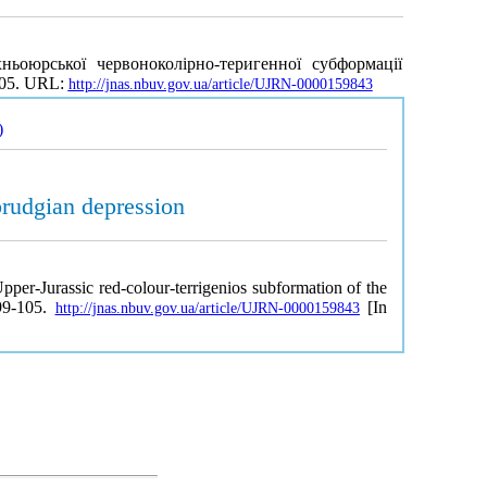
ьоюрської червоноколірно-теригенної субформації
-105. URL:
http://jnas.nbuv.gov.ua/article/UJRN-0000159843
)
brudgian depression
per-Jurassic red-colour-terrigenios subformation of the
99-105.
[In
http://jnas.nbuv.gov.ua/article/UJRN-0000159843