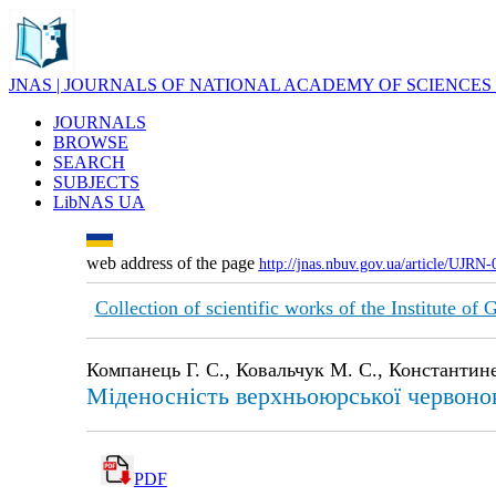
JNAS | JOURNALS OF NATIONAL ACADEMY OF SCIENCES
JOURNALS
BROWSE
SEARCH
SUBJECTS
LibNAS UA
web address of the page
http://jnas.nbuv.gov.ua/article/UJRN
Collection of scientific works of the Institute o
Компанець Г. С., Ковальчук М. С., Константине
Міденосність верхньоюрської червоно
PDF