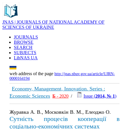
JNAS | JOURNALS OF NATIONAL ACADEMY OF
SCIENCES OF UKRAINE
JOURNALS
BROWSE
SEARCH
SUBJECTS
LibNAS UA
web address of the page
http://jnas.nbuv.gov.ua/article/UJRN-
0000164194
Economy, Management, Innovation. Series :
Economic Sciences
Б
- 2020
/
Issue (
2014, № 1
)
Журавка А. В., Московкін В. М., Елеоджо О.
Сутність процесів кооперації в
соціально-економічних системах