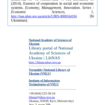
(2014). Essence of cooperation in social and economic
systems.
Economy, Management, Innovation. Series :
Economic Sciences
, 1.
[In
http://jnas.nbuv.gov.ua/article/UJRN-0000164194
Ukrainian].
National Academy of Sciences of
Ukraine
Library portal of National
Academy of Sciences of
Ukraine | LibNAS
http://libnas.nbuv.gov.ua
Vernadsky National Library of
Ukraine (VNLU)
Institute of Information
Technologies of VNLU
+38 (044) 525-36-24
libnas@nbuv.gov.ua
Ukraine, 03039, Kyiv, Holosiivskyi
Ave, 3, room 209