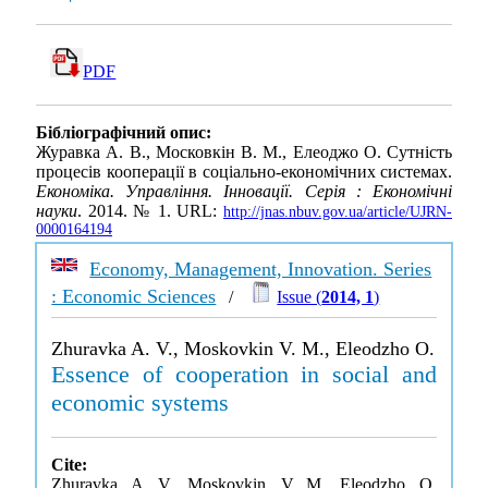
PDF
Бібліографічний опис:
Журавка А. В., Московкін В. М., Елеоджо О. Сутність
процесів кооперації в соціально-економічних системах.
Економіка. Управління. Інновації. Серія : Економічні
науки
. 2014. № 1. URL:
http://jnas.nbuv.gov.ua/article/UJRN-
0000164194
Economy, Management, Innovation. Series
: Economic Sciences
/
Issue (
2014, 1
)
Zhuravka A. V., Moskovkin V. M., Eleodzho O.
Essence of cooperation in social and
economic systems
Cite:
Zhuravka, A. V., Moskovkin, V. M., Eleodzho, O.