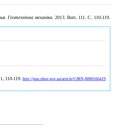
рья.
Геотехнічна механіка
. 2013. Вип. 111. С. 110-119.
11, 110-119.
http://jnas.nbuv.gov.ua/article/UJRN-0000166419