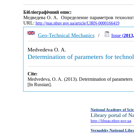
Бібліографічний опис:
Медведева О. А. Определение параметров технолог
URL:
http://jnas.nbuv.gov.ua/article/UJRN-0000166419
Geo-Technical Mechanics
/
Issue (
2013,
Medvedeva O. A.
Determination of parameters for technol
Cite:
Medvedeva, O. A. (2013). Determination of parameters f
[In Russian].
National Academy of Scie
Library portal of 
http://libnas.nbuv.gov.ua
Vernadsky National Libr