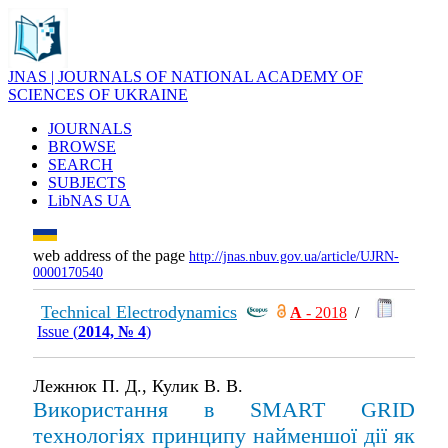
JNAS | JOURNALS OF NATIONAL ACADEMY OF
SCIENCES OF UKRAINE
JOURNALS
BROWSE
SEARCH
SUBJECTS
LibNAS UA
web address of the page
http://jnas.nbuv.gov.ua/article/UJRN-
0000170540
Technical Electrodynamics
А
- 2018
/
Issue (
2014, № 4
)
Лежнюк П. Д., Кулик В. В.
Використання в SMART GRID
технологіях принципу найменшої дії як