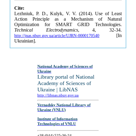
Cite:
Lezhniuk, P. D., Kulyk, V. V. (2014). Use of Least
Action Principle as a Mechanism of Natural
Optimization for SMART GRID Technologies.
Technical Electrodynamics
, 4, 32-34.
[In
http://jnas.nbuv.gov.ua/article/UJRN-0000170540
Ukrainian].
National Academy of Sciences of
Ukraine
Library portal of National
Academy of Sciences of
Ukraine | LibNAS
http://libnas.nbuv.gov.ua
Vernadsky National Library of
Ukraine (VNLU)
Institute of Information
Technologies of VNLU
+38 (044) 525-36-24