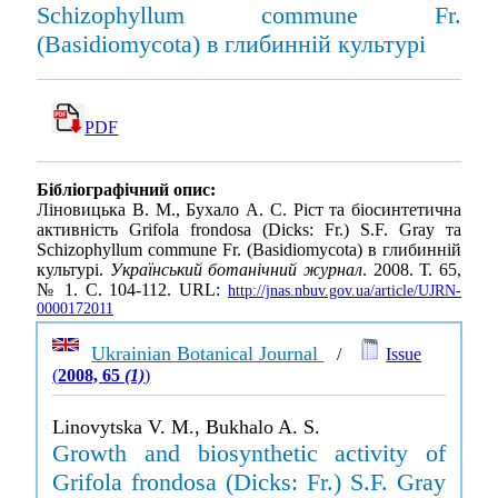
Schizophyllum commune Fr.
(Basidiomycota) в глибинній культурі
PDF
Бібліографічний опис:
Ліновицька В. М., Бухало А. С. Ріст та біосинтетична
активність Grifola frondosa (Dicks: Fr.) S.F. Gray та
Schizophyllum commune Fr. (Basidiomycota) в глибинній
культурі.
Український ботанічний журнал
. 2008. Т. 65,
№ 1. С. 104-112. URL:
http://jnas.nbuv.gov.ua/article/UJRN-
0000172011
Ukrainian Botanical Journal
/
Issue
(
2008, 65
(1)
)
Linovytska V. M., Bukhalo A. S.
Growth and biosynthetic activity of
Grifola frondosa (Dicks: Fr.) S.F. Gray