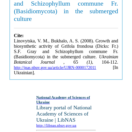
and Schizophyllum commune Fr.
(Basidiomycota) in the submerged
culture
Cite:
Linovytska, V. M., Bukhalo, A. S. (2008). Growth and
biosynthetic activity of Grifola frondosa (Dicks: Fr.)
S.F. Gray and Schizophyllum commune Fr.
(Basidiomycota) in the submerged culture.
Ukrainian
Botanical Journal
, 65
(1)
, 104-112.
[In
http://jnas.nbuv.gov.ua/article/UJRN-0000172011
Ukrainian].
National Academy of Sciences of
Ukraine
Library portal of National
Academy of Sciences of
Ukraine | LibNAS
http://libnas.nbuv.gov.ua