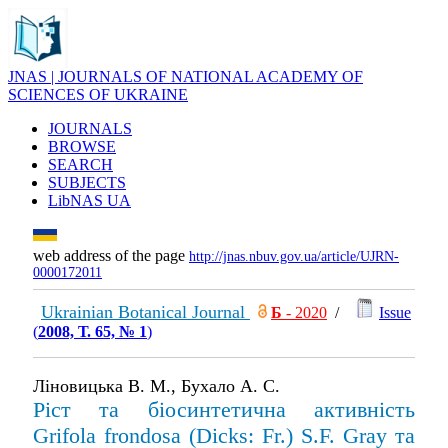
JNAS | JOURNALS OF NATIONAL ACADEMY OF
SCIENCES OF UKRAINE
JOURNALS
BROWSE
SEARCH
SUBJECTS
LibNAS UA
web address of the page
http://jnas.nbuv.gov.ua/article/UJRN-
0000172011
Ukrainian Botanical Journal
Б
- 2020
/
Issue
(
2008, Т. 65, № 1
)
Ліновицька В. М., Бухало А. С.
Ріст та біосинтетична активність
Grifola frondosa (Dicks: Fr.) S.F. Gray та