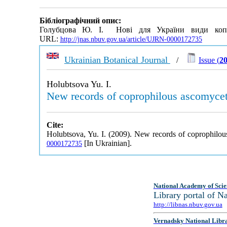
Бібліографічний опис:
Голубцова Ю. І. Нові для України види копро
URL:
http://jnas.nbuv.gov.ua/article/UJRN-0000172735
Ukrainian Botanical Journal
/
Issue (
20
Holubtsova Yu. I.
New records of coprophilous ascomycet
Cite:
Holubtsova, Yu. I. (2009). New records of coprophilou
[In Ukrainian].
0000172735
National Academy of Scie
Library portal of 
http://libnas.nbuv.gov.ua
Vernadsky National Libr