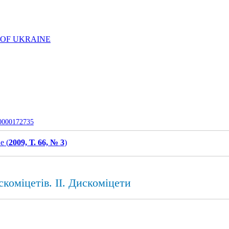
 OF UKRAINE
-0000172735
e (
2009, Т. 66, № 3
)
коміцетів. ІІ. Дискоміцети