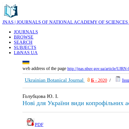
JNAS | JOURNALS OF NATIONAL ACADEMY OF SCIENCES
JOURNALS
BROWSE
SEARCH
SUBJECTS
LibNAS UA
web address of the page
http://jnas.nbuv.gov.ua/article/UJRN
Ukrainian Botanical Journal
Б
- 2020
/
Issu
Голубцова Ю. І.
Нові для України види копрофільних ас
PDF