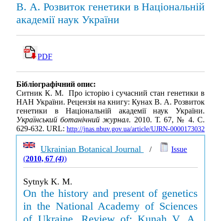
В. А. Розвиток генетики в Національній
академії наук України
PDF
Бібліографічний опис:
Ситник К. М. Про історію і сучасний стан генетики в
НАН України. Рецензія на книгу: Кунах В. А. Розвиток
генетики в Національній академії наук України.
Український ботанічний журнал
. 2010. Т. 67, № 4. С.
629-632. URL:
http://jnas.nbuv.gov.ua/article/UJRN-0000173032
Ukrainian Botanical Journal
/
Issue
(
2010, 67
(4)
)
Sytnyk K. M.
On the history and present of genetics
in the National Academy of Sciences
of Ukraine. Review of: Kunah V. A.