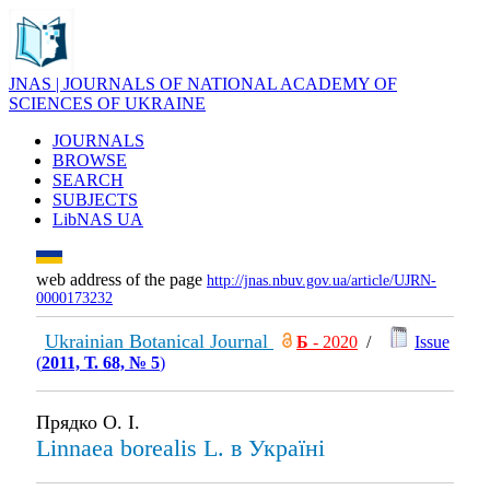
JNAS | JOURNALS OF NATIONAL ACADEMY OF
SCIENCES OF UKRAINE
JOURNALS
BROWSE
SEARCH
SUBJECTS
LibNAS UA
web address of the page
http://jnas.nbuv.gov.ua/article/UJRN-
0000173232
Ukrainian Botanical Journal
Б
- 2020
/
Issue
(
2011, Т. 68, № 5
)
Прядко О. І.
Linnaea borealis L. в Україні