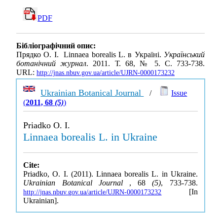
PDF
Бібліографічний опис:
Прядко О. І. Linnaea borealis L. в Україні.
Український
ботанічний журнал
. 2011. Т. 68, № 5. С. 733-738.
URL:
http://jnas.nbuv.gov.ua/article/UJRN-0000173232
Ukrainian Botanical Journal
/
Issue
(
2011, 68
(5)
)
Priadko O. I.
Linnaea borealis L. in Ukraine
Cite:
Priadko, O. I. (2011). Linnaea borealis L. in Ukraine.
Ukrainian Botanical Journal
, 68
(5)
, 733-738.
[In
http://jnas.nbuv.gov.ua/article/UJRN-0000173232
Ukrainian].