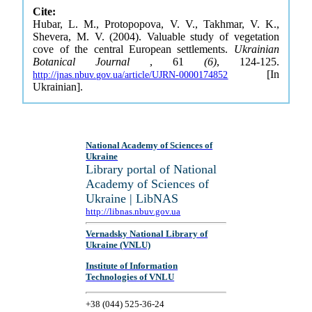
Cite:
Hubar, L. M., Protopopova, V. V., Takhmar, V. K.,
Shevera, M. V. (2004). Valuable study of vegetation
cove of the central European settlements.
Ukrainian
Botanical Journal
, 61
(6)
, 124-125.
[In
http://jnas.nbuv.gov.ua/article/UJRN-0000174852
Ukrainian].
National Academy of Sciences of
Ukraine
Library portal of National
Academy of Sciences of
Ukraine | LibNAS
http://libnas.nbuv.gov.ua
Vernadsky National Library of
Ukraine (VNLU)
Institute of Information
Technologies of VNLU
+38 (044) 525-36-24