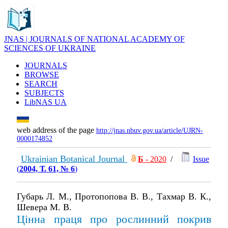
JNAS | JOURNALS OF NATIONAL ACADEMY OF
SCIENCES OF UKRAINE
JOURNALS
BROWSE
SEARCH
SUBJECTS
LibNAS UA
web address of the page
http://jnas.nbuv.gov.ua/article/UJRN-
0000174852
Ukrainian Botanical Journal
Б
- 2020
/
Issue
(
2004, Т. 61, № 6
)
Губарь Л. М., Протопопова В. В., Тахмар В. К.,
Шевера М. В.
Цінна праця про рослинний покрив