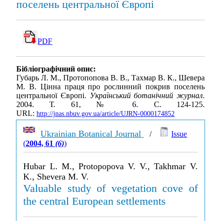
поселень центральної Європі
PDF
Бібліографічний опис:
Губарь Л. М., Протопопова В. В., Тахмар В. К., Шевера
М. В. Цінна праця про рослинний покрив поселень
центральної Європі.
Український ботанічний журнал
.
2004. Т. 61, № 6. С. 124-125.
URL:
http://jnas.nbuv.gov.ua/article/UJRN-0000174852
Ukrainian Botanical Journal
/
Issue
(
2004, 61
(6)
)
Hubar L. M., Protopopova V. V., Takhmar V.
K., Shevera M. V.
Valuable study of vegetation cove of
the central European settlements