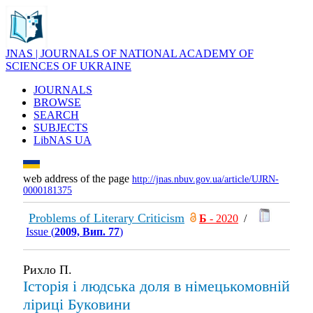
JNAS | JOURNALS OF NATIONAL ACADEMY OF
SCIENCES OF UKRAINE
JOURNALS
BROWSE
SEARCH
SUBJECTS
LibNAS UA
web address of the page
http://jnas.nbuv.gov.ua/article/UJRN-
0000181375
Problems of Literary Criticism
Б
- 2020
/
Issue (
2009, Вип. 77
)
Рихло П.
Історія і людська доля в німецькомовній
ліриці Буковини