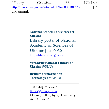
Literary Criticism
, 77, 176-189.
[In
http://jnas.nbuv.gov.ua/article/UJRN-0000181375
Ukrainian].
National Academy of Sciences of
Ukraine
Library portal of National
Academy of Sciences of
Ukraine | LibNAS
http://libnas.nbuv.gov.ua
Vernadsky National Library of
Ukraine (VNLU)
Institute of Information
Technologies of VNLU
+38 (044) 525-36-24
libnas@nbuv.gov.ua
Ukraine, 03039, Kyiv, Holosiivskyi
Ave, 3, room 209