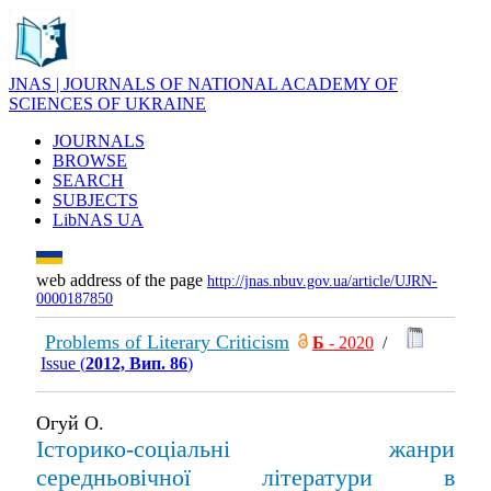
JNAS | JOURNALS OF NATIONAL ACADEMY OF
SCIENCES OF UKRAINE
JOURNALS
BROWSE
SEARCH
SUBJECTS
LibNAS UA
web address of the page
http://jnas.nbuv.gov.ua/article/UJRN-
0000187850
Problems of Literary Criticism
Б
- 2020
/
Issue (
2012, Вип. 86
)
Огуй О.
Історико-соціальні жанри
середньовічної літератури в