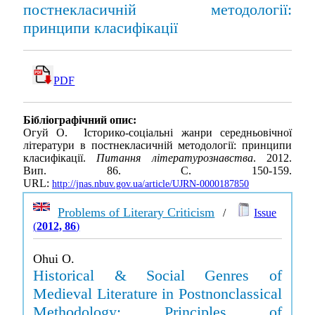
постнекласичній методології:
принципи класифікації
PDF
Бібліографічний опис:
Огуй О. Історико-соціальні жанри середньовічної
літератури в постнекласичній методології: принципи
класифікації.
Питання літературознавства
. 2012.
Вип. 86. С. 150-159.
URL:
http://jnas.nbuv.gov.ua/article/UJRN-0000187850
Problems of Literary Criticism
/
Issue
(
2012, 86
)
Ohui O.
Historical & Social Genres of
Medieval Literature in Postnonclassical
Methodology: Principles of