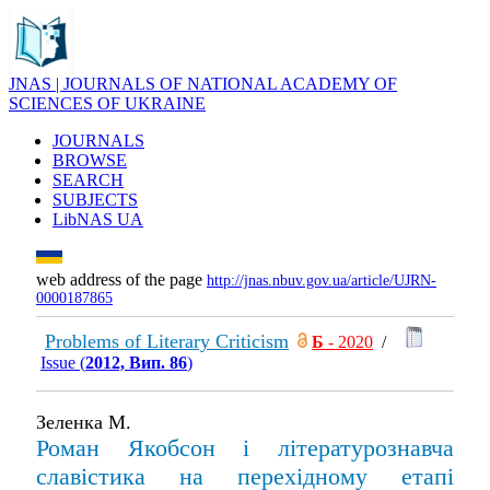
JNAS | JOURNALS OF NATIONAL ACADEMY OF
SCIENCES OF UKRAINE
JOURNALS
BROWSE
SEARCH
SUBJECTS
LibNAS UA
web address of the page
http://jnas.nbuv.gov.ua/article/UJRN-
0000187865
Problems of Literary Criticism
Б
- 2020
/
Issue (
2012, Вип. 86
)
Зеленка М.
Роман Якобсон і літературознавча
славістика на перехідному етапі