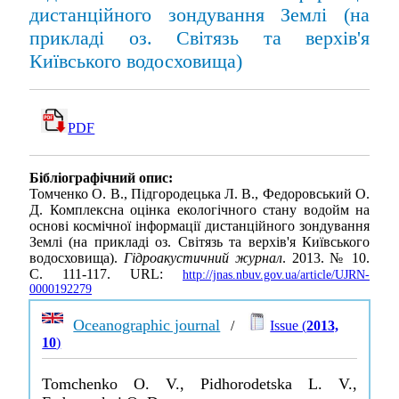
дистанційного зондування Землі (на
прикладі оз. Світязь та верхів'я
Київського водосховища)
PDF
Бібліографічний опис:
Томченко О. В., Підгородецька Л. В., Федоровський О.
Д. Комплексна оцінка екологічного стану водойм на
основі космічної інформації дистанційного зондування
Землі (на прикладі оз. Світязь та верхів'я Київського
водосховища).
Гідроакустичний журнал
. 2013. № 10.
С. 111-117. URL:
http://jnas.nbuv.gov.ua/article/UJRN-
0000192279
Oceanographic journal
/
Issue (
2013,
10
)
Tomchenko O. V., Pidhorodetska L. V.,