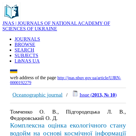
JNAS | JOURNALS OF NATIONAL ACADEMY OF
SCIENCES OF UKRAINE
JOURNALS
BROWSE
SEARCH
SUBJECTS
LibNAS UA
web address of the page
http://jnas.nbuv.gov.ua/article/UJRN-
0000192279
Oceanographic journal
/
Issue (
2013, № 10
)
Томченко О. В., Підгородецька Л. В.,
Федоровський О. Д.
Комплексна оцінка екологічного стану
водойм на основі космічної інформації