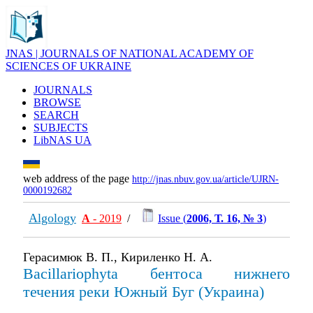
JNAS | JOURNALS OF NATIONAL ACADEMY OF
SCIENCES OF UKRAINE
JOURNALS
BROWSE
SEARCH
SUBJECTS
LibNAS UA
web address of the page
http://jnas.nbuv.gov.ua/article/UJRN-
0000192682
Algology
А
- 2019
/
Issue (
2006, Т. 16, № 3
)
Герасимюк В. П., Кириленко Н. А.
Bacillariophyta бентоса нижнего
течения реки Южный Буг (Украина)