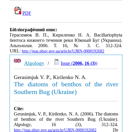
PDF
Бібліографічний опис:
Герасимюк В. П., Кириленко Н. А. Bacillariophyta
бентоса нижнего течения реки Южный Буг (Украина).
Альгология
. 2006. Т. 16, № 3. С. 312-324.
URL:
http://jnas.nbuv.gov.ua/article/UJRN-0000192682
Algology
/
Issue (
2006, 16
(3)
)
Gerasimjuk V. P., Kirilenko N. A.
The diatoms of benthos of the river
Southern Bug (Ukraine)
Cite:
Gerasimjuk, V. P., Kirilenko, N. A. (2006). The diatoms
of benthos of the river Southern Bug (Ukraine).
Algology
, 16
(3)
, 312-324.
[In
http://jnas.nbuv.gov.ua/article/UJRN-0000192682