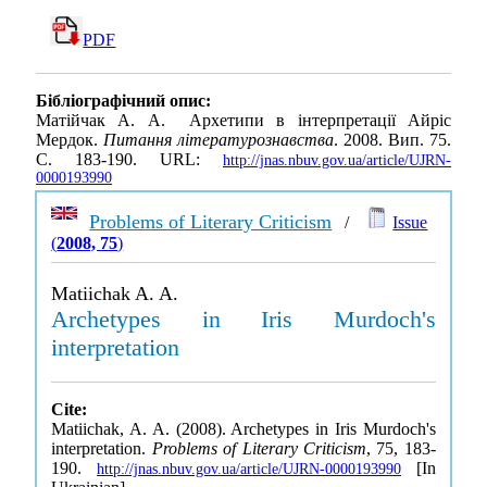
PDF
Бібліографічний опис:
Матійчак А. А. Архетипи в інтерпретації Айріс
Мердок.
Питання літературознавства
. 2008. Вип. 75.
С. 183-190. URL:
http://jnas.nbuv.gov.ua/article/UJRN-
0000193990
Problems of Literary Criticism
/
Issue
(
2008, 75
)
Matiichak A. A.
Archetypes in Iris Murdoch's
interpretation
Cite:
Matiichak, A. A. (2008). Archetypes in Iris Murdoch's
interpretation.
Problems of Literary Criticism
, 75, 183-
190.
[In
http://jnas.nbuv.gov.ua/article/UJRN-0000193990