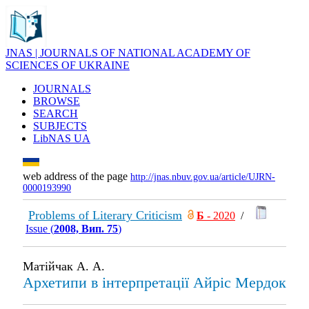
JNAS | JOURNALS OF NATIONAL ACADEMY OF
SCIENCES OF UKRAINE
JOURNALS
BROWSE
SEARCH
SUBJECTS
LibNAS UA
web address of the page
http://jnas.nbuv.gov.ua/article/UJRN-
0000193990
Problems of Literary Criticism
Б
- 2020
/
Issue (
2008, Вип. 75
)
Матійчак А. А.
Архетипи в інтерпретації Айріс Мердок