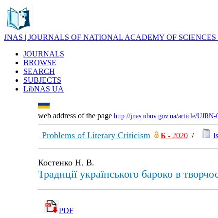
JNAS | JOURNALS OF NATIONAL ACADEMY OF SCIENCES
JOURNALS
BROWSE
SEARCH
SUBJECTS
LibNAS UA
web address of the page
http://jnas.nbuv.gov.ua/article/UJRN
Problems of Literary Criticism
Б
- 2020
/
I
Костенко Н. В.
Традиції українського бароко в творч
PDF