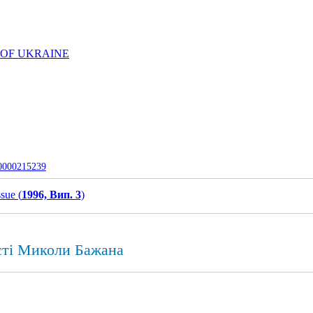
 OF UKRAINE
-0000215239
ssue (
1996, Вип. 3
)
ості Миколи Бажана