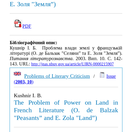
Е. Золя "Земля”)
PDF
Бібліографічний опис:
Кушнір І. Б. Проблема влади землі у французькій
літературі (О. де Бальзак "Селяни” та Е. Золя "Земля”).
Питання літературознавства
. 2003. Вип. 10. С. 142-
143. URL:
http://jnas.nbuv.gov.ua/article/UJRN-0000215907
Problems of Literary Criticism
/
Issue
(
2003, 10
)
Kushnir I. B.
The Problem of Power on Land in
French Literature (O. de Balzak
"Peasants” and E. Zola "Land”)