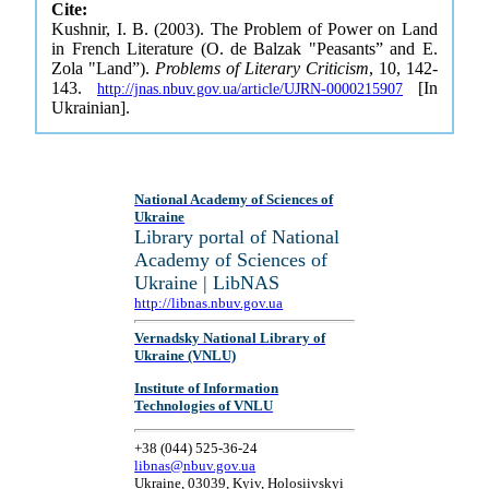
Cite:
Kushnir, I. B. (2003). The Problem of Power on Land
in French Literature (O. de Balzak "Peasants” and E.
Zola "Land”).
Problems of Literary Criticism
, 10, 142-
143.
[In
http://jnas.nbuv.gov.ua/article/UJRN-0000215907
Ukrainian].
National Academy of Sciences of
Ukraine
Library portal of National
Academy of Sciences of
Ukraine | LibNAS
http://libnas.nbuv.gov.ua
Vernadsky National Library of
Ukraine (VNLU)
Institute of Information
Technologies of VNLU
+38 (044) 525-36-24
libnas@nbuv.gov.ua
Ukraine, 03039, Kyiv, Holosiivskyi