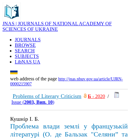
JNAS | JOURNALS OF NATIONAL ACADEMY OF
SCIENCES OF UKRAINE
JOURNALS
BROWSE
SEARCH
SUBJECTS
LibNAS UA
web address of the page
http://jnas.nbuv.gov.ua/article/UJRN-
0000215907
Problems of Literary Criticism
Б
- 2020
/
Issue (
2003, Вип. 10
)
Кушнір І. Б.
Проблема влади землі у французькій
літературі (О. де Бальзак "Селяни” та