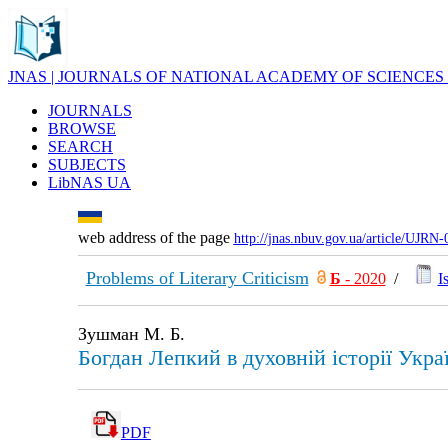
JNAS | JOURNALS OF NATIONAL ACADEMY OF SCIENCES
JOURNALS
BROWSE
SEARCH
SUBJECTS
LibNAS UA
web address of the page
http://jnas.nbuv.gov.ua/article/UJRN
Problems of Literary Criticism
Б
- 2020
/
I
Зушман М. Б.
Богдан Лепкий в духовній історії Укра
PDF