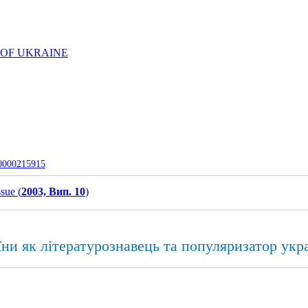
 OF UKRAINE
-0000215915
ssue (
2003, Вип. 10
)
їни як літературознавець та популяризатор укр