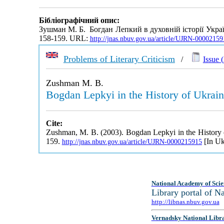
Бібліографічний опис:
Зушман М. Б. Богдан Лепкий в духовній історії Укра
158-159. URL:
http://jnas.nbuv.gov.ua/article/UJRN-00002159
Problems of Literary Criticism
/
Issue (
Zushman M. B.
Bogdan Lepkyi in the History of Ukraine
Cite:
Zushman, M. B. (2003). Bogdan Lepkyi in the History o
159.
[In Uk
http://jnas.nbuv.gov.ua/article/UJRN-0000215915
National Academy of Scie
Library portal of 
http://libnas.nbuv.gov.ua
Vernadsky National Libr