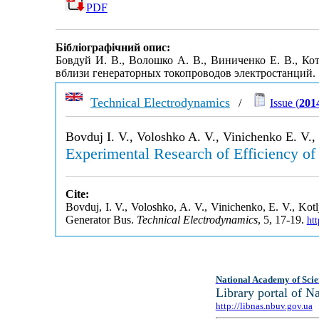
PDF
Бібліографічний опис:
Бовдуй И. В., Волошко А. В., Виниченко Е. В., К
вблизи генераторных токопроводов электростанций.
Technical Electrodynamics
/
Issue (
2014
Bovduj I. V., Voloshko A. V., Vinichenko E. V.,
Experimental Research of Efficiency of
Cite:
Bovduj, I. V., Voloshko, A. V., Vinichenko, E. V., Kot
Generator Bus.
Technical Electrodynamics
, 5, 17-19.
ht
National Academy of Scie
Library portal of 
http://libnas.nbuv.gov.ua