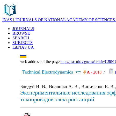
JNAS | JOURNALS OF NATIONAL ACADEMY OF SCIENCES
JOURNALS
BROWSE
SEARCH
SUBJECTS
LibNAS UA
web address of the page
http://jnas.nbuv.gov.ua/article/UJRN
Technical Electrodynamics
А
- 2018
/
Бовдуй И. В., Волошко А. В., Виниченко Е. В.,
Экспериментальные исследования эфф
токопроводов электростанций