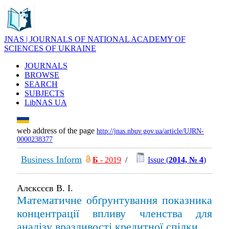
JNAS | JOURNALS OF NATIONAL ACADEMY OF
SCIENCES OF UKRAINE
JOURNALS
BROWSE
SEARCH
SUBJECTS
LibNAS UA
web address of the page
http://jnas.nbuv.gov.ua/article/UJRN-
0000238377
Business Inform
Б
- 2019
/
Issue (
2014, № 4
)
Алєксєєв В. І.
Математичне обґрунтування показника
концентрації впливу членства для
аналізу вразливості кредитної спілки