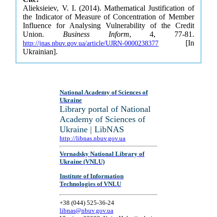
Alieksieiev, V. I. (2014). Mathematical Justification of
the Indicator of Measure of Concentration of Member
Influence for Analysing Vulnerability of the Credit
Union.
Business Inform
, 4, 77-81.
[In
http://jnas.nbuv.gov.ua/article/UJRN-0000238377
Ukrainian].
National Academy of Sciences of
Ukraine
Library portal of National
Academy of Sciences of
Ukraine | LibNAS
http://libnas.nbuv.gov.ua
Vernadsky National Library of
Ukraine (VNLU)
Institute of Information
Technologies of VNLU
+38 (044) 525-36-24
libnas@nbuv.gov.ua