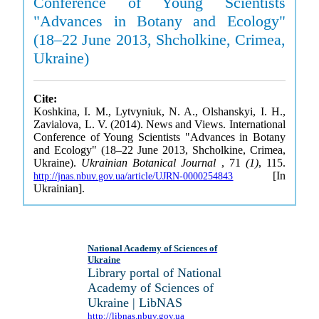
Conference of Young Scientists
"Advances in Botany and Ecology"
(18–22 June 2013, Shcholkine, Crimea,
Ukraine)
Cite:
Koshkina, I. M., Lytvyniuk, N. A., Olshanskyi, I. H.,
Zavialova, L. V. (2014). News and Views. International
Conference of Young Scientists "Advances in Botany
and Ecology" (18–22 June 2013, Shcholkine, Crimea,
Ukraine).
Ukrainian Botanical Journal
, 71
(1)
, 115.
[In
http://jnas.nbuv.gov.ua/article/UJRN-0000254843
Ukrainian].
National Academy of Sciences of
Ukraine
Library portal of National
Academy of Sciences of
Ukraine | LibNAS
http://libnas.nbuv.gov.ua