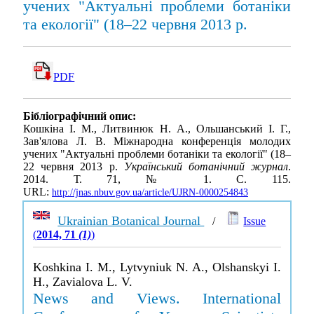
учених "Актуальні проблеми ботаніки
та екології" (18–22 червня 2013 р.
PDF
Бібліографічний опис:
Кошкіна І. М., Литвинюк Н. А., Ольшанський І. Г.,
Зав'ялова Л. В. Міжнародна конференція молодих
учених "Актуальні проблеми ботаніки та екології" (18–
22 червня 2013 р.
Український ботанічний журнал
.
2014. Т. 71, № 1. С. 115.
URL:
http://jnas.nbuv.gov.ua/article/UJRN-0000254843
Ukrainian Botanical Journal
/
Issue
(
2014, 71
(1)
)
Koshkina I. M., Lytvyniuk N. A., Olshanskyi I.
H., Zavialova L. V.
News and Views. International