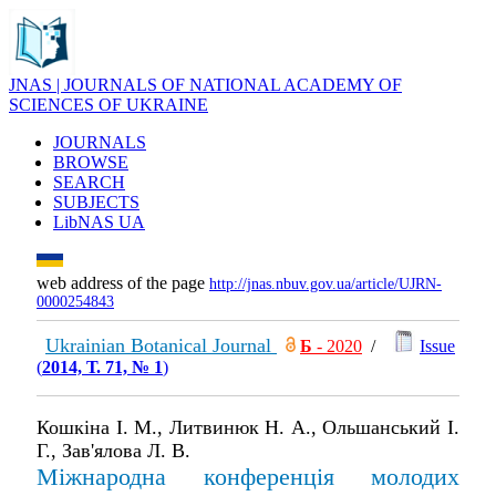
JNAS | JOURNALS OF NATIONAL ACADEMY OF
SCIENCES OF UKRAINE
JOURNALS
BROWSE
SEARCH
SUBJECTS
LibNAS UA
web address of the page
http://jnas.nbuv.gov.ua/article/UJRN-
0000254843
Ukrainian Botanical Journal
Б
- 2020
/
Issue
(
2014, Т. 71, № 1
)
Кошкіна І. М., Литвинюк Н. А., Ольшанський І.
Г., Зав'ялова Л. В.
Міжнародна конференція молодих