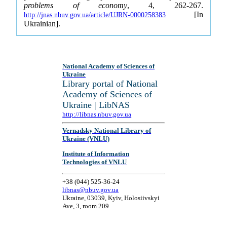
problems of economy
, 4, 262-267.
[In
http://jnas.nbuv.gov.ua/article/UJRN-0000258383
Ukrainian].
National Academy of Sciences of
Ukraine
Library portal of National
Academy of Sciences of
Ukraine | LibNAS
http://libnas.nbuv.gov.ua
Vernadsky National Library of
Ukraine (VNLU)
Institute of Information
Technologies of VNLU
+38 (044) 525-36-24
libnas@nbuv.gov.ua
Ukraine, 03039, Kyiv, Holosiivskyi
Ave, 3, room 209