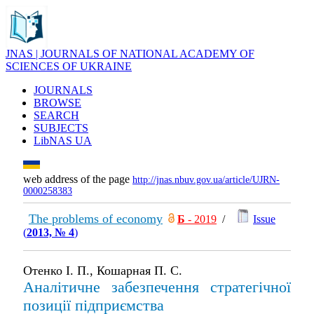
JNAS | JOURNALS OF NATIONAL ACADEMY OF
SCIENCES OF UKRAINE
JOURNALS
BROWSE
SEARCH
SUBJECTS
LibNAS UA
web address of the page
http://jnas.nbuv.gov.ua/article/UJRN-
0000258383
The problems of economy
Б
- 2019
/
Issue
(
2013, № 4
)
Отенко І. П., Кошарная П. С.
Аналітичне забезпечення стратегічної
позиції підприємства