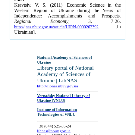
Kravtsiv, V. S. (2011). Economic Science in the
Western Region of Ukraine during the Years of
Independence: Accomplishments and Prospects.
Regional Economy
, 3, 7-26.
[In
http://jnas.nbuv.gov.ua/article/UJRN-0000262392
Ukrainian].
National Academy of Sciences of
Ukraine
Library portal of National
Academy of Sciences of
Ukraine | LibNAS
http://libnas.nbuv.gov.ua
Vernadsky National Library of
Ukraine (VNLU)
Institute of Information
Technologies of VNLU
+38 (044) 525-36-24
libnas@nbuv.gov.ua