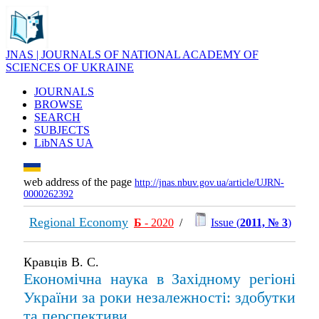
JNAS | JOURNALS OF NATIONAL ACADEMY OF
SCIENCES OF UKRAINE
JOURNALS
BROWSE
SEARCH
SUBJECTS
LibNAS UA
web address of the page
http://jnas.nbuv.gov.ua/article/UJRN-
0000262392
Regional Economy
Б
- 2020
/
Issue (
2011, № 3
)
Кравців В. С.
Економічна наука в Західному регіоні
України за роки незалежності: здобутки
та перспективи