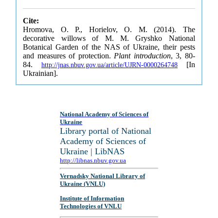
Cite:
Hromova, O. P., Horielov, O. M. (2014). The
decorative willows of M. M. Gryshko National
Botanical Garden of the NAS of Ukraine, their pests
and measures of protection.
Plant introduction
, 3, 80-
84.
[In
http://jnas.nbuv.gov.ua/article/UJRN-0000264748
Ukrainian].
National Academy of Sciences of
Ukraine
Library portal of National
Academy of Sciences of
Ukraine | LibNAS
http://libnas.nbuv.gov.ua
Vernadsky National Library of
Ukraine (VNLU)
Institute of Information
Technologies of VNLU