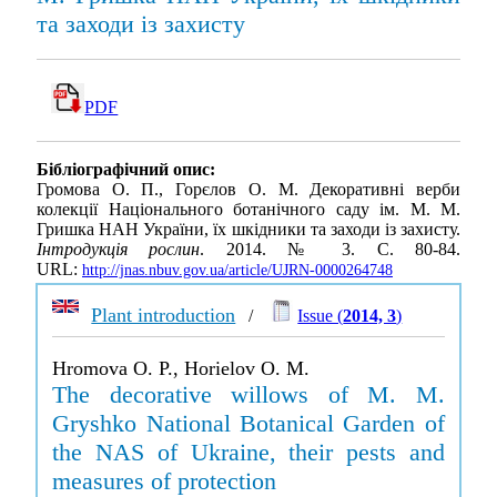
та заходи із захисту
PDF
Бібліографічний опис:
Громова О. П., Горєлов О. М. Декоративні верби
колекції Національного ботанічного саду ім. М. М.
Гришка НАН України, їх шкідники та заходи із захисту.
Інтродукція рослин
. 2014. № 3. С. 80-84.
URL:
http://jnas.nbuv.gov.ua/article/UJRN-0000264748
Plant introduction
/
Issue (
2014, 3
)
Hromova O. P., Horielov O. M.
The decorative willows of M. M.
Gryshko National Botanical Garden of
the NAS of Ukraine, their pests and
measures of protection