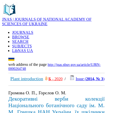
JNAS | JOURNALS OF NATIONAL ACADEMY OF
SCIENCES OF UKRAINE
JOURNALS
BROWSE
SEARCH
SUBJECTS
LibNAS UA
web address of the page
http://jnas.nbuv.gov.ua/article/UJRN-
0000264748
Plant introduction
Б
- 2020
/
Issue (
2014, № 3
)
Громова О. П., Горєлов О. М.
Декоративні верби колекції
Національного ботанічного саду ім. М.
М. Гришка НАН України, їх шкідники