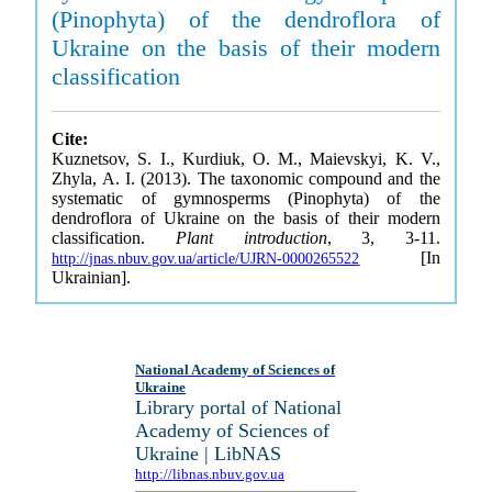
(Pinophyta) of the dendroflora of
Ukraine on the basis of their modern
classification
Cite:
Kuznetsov, S. I., Kurdiuk, O. M., Maievskyi, K. V.,
Zhyla, A. I. (2013). The taxonomic compound and the
systematic of gymnosperms (Pinophyta) of the
dendroflora of Ukraine on the basis of their modern
classification.
Plant introduction
, 3, 3-11.
[In
http://jnas.nbuv.gov.ua/article/UJRN-0000265522
Ukrainian].
National Academy of Sciences of
Ukraine
Library portal of National
Academy of Sciences of
Ukraine | LibNAS
http://libnas.nbuv.gov.ua