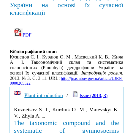
України на основі їх сучасної
класифікації
PDF
Бібліографічний опис:
Кузнецов С. І., Курдюк О. М., Маєвський К. В., Жила
А. І. Таксономічний склад та систематика
голонасінних (Pinophyta) дендрофлори України на
основі їх сучасної класифікації.
Інтродукція рослин
.
2013. № 3. С. 3-11. URL:
http://jnas.nbuv.gov.ua/article/UJRN-
0000265522
Plant introduction
/
Issue (
2013, 3
)
Kuznetsov S. I., Kurdiuk O. M., Maievskyi K.
V., Zhyla A. I.
The taxonomic compound and the
systematic of gymnosperms