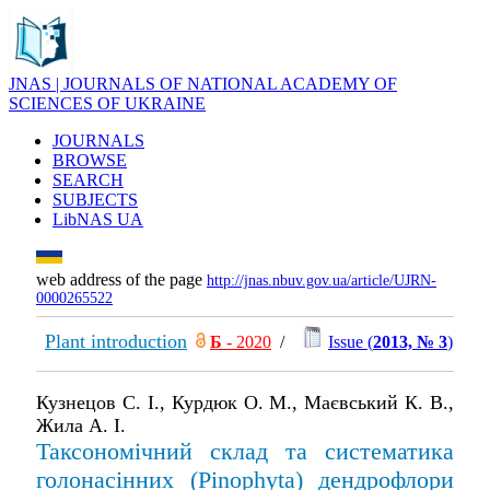
JNAS | JOURNALS OF NATIONAL ACADEMY OF
SCIENCES OF UKRAINE
JOURNALS
BROWSE
SEARCH
SUBJECTS
LibNAS UA
web address of the page
http://jnas.nbuv.gov.ua/article/UJRN-
0000265522
Plant introduction
Б
- 2020
/
Issue (
2013, № 3
)
Кузнецов С. І., Курдюк О. М., Маєвський К. В.,
Жила А. І.
Таксономічний склад та систематика
голонасінних (Pinophyta) дендрофлори