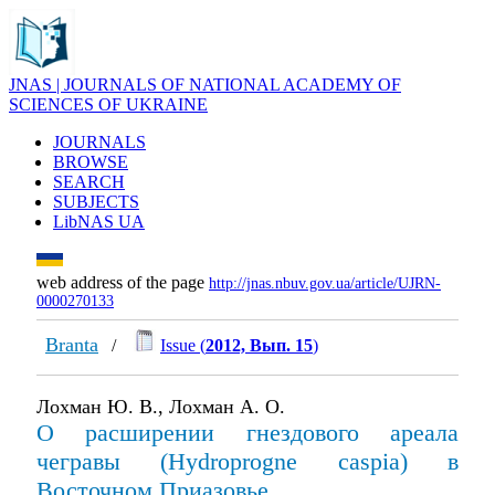
JNAS | JOURNALS OF NATIONAL ACADEMY OF
SCIENCES OF UKRAINE
JOURNALS
BROWSE
SEARCH
SUBJECTS
LibNAS UA
web address of the page
http://jnas.nbuv.gov.ua/article/UJRN-
0000270133
Branta
/
Issue (
2012, Вып. 15
)
Лохман Ю. В., Лохман А. О.
О расширении гнездового ареала
чегравы (Hydroprogne caspia) в
Восточном Приазовье