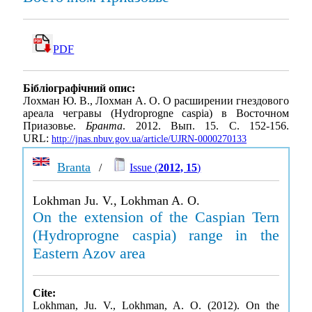
PDF
Бібліографічний опис:
Лохман Ю. В., Лохман А. О. О расширении гнездового
ареала чегравы (Hydroprogne caspia) в Восточном
Приазовье.
Бранта
. 2012. Вып. 15. С. 152-156.
URL:
http://jnas.nbuv.gov.ua/article/UJRN-0000270133
Branta
/
Issue (
2012, 15
)
Lokhman Ju. V., Lokhman A. O.
On the extension of the Caspian Tern
(Hydroprogne caspia) range in the
Eastern Azov area
Cite:
Lokhman, Ju. V., Lokhman, A. O. (2012). On the