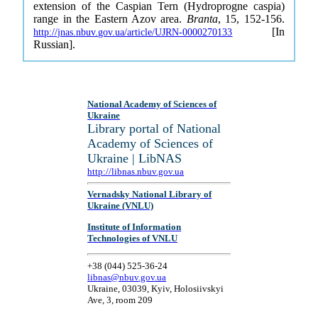
extension of the Caspian Tern (Hydroprogne caspia)
range in the Eastern Azov area.
Branta
, 15, 152-156.
[In
http://jnas.nbuv.gov.ua/article/UJRN-0000270133
Russian].
National Academy of Sciences of
Ukraine
Library portal of National
Academy of Sciences of
Ukraine | LibNAS
http://libnas.nbuv.gov.ua
Vernadsky National Library of
Ukraine (VNLU)
Institute of Information
Technologies of VNLU
+38 (044) 525-36-24
libnas@nbuv.gov.ua
Ukraine, 03039, Kyiv, Holosiivskyi
Ave, 3, room 209