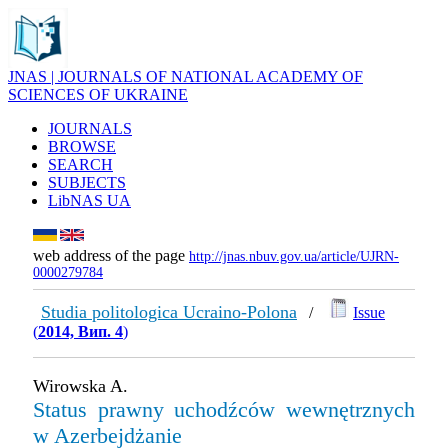
JNAS | JOURNALS OF NATIONAL ACADEMY OF
SCIENCES OF UKRAINE
JOURNALS
BROWSE
SEARCH
SUBJECTS
LibNAS UA
web address of the page
http://jnas.nbuv.gov.ua/article/UJRN-
0000279784
Studia politologica Ucraino-Polona
/
Issue
(
2014, Вип. 4
)
Wirowska A.
Status prawny uchodźców wewnętrznych
w Azerbejdżanie