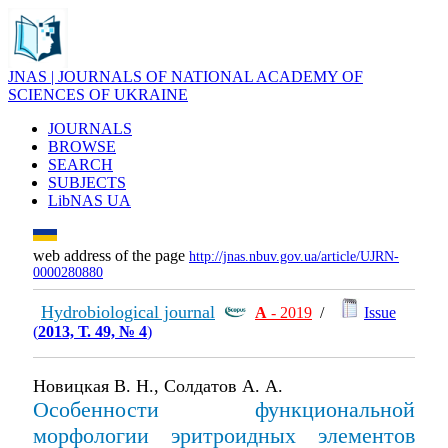
JNAS | JOURNALS OF NATIONAL ACADEMY OF
SCIENCES OF UKRAINE
JOURNALS
BROWSE
SEARCH
SUBJECTS
LibNAS UA
web address of the page
http://jnas.nbuv.gov.ua/article/UJRN-
0000280880
Hydrobiological journal
А
- 2019
/
Issue
(
2013, Т. 49, № 4
)
Новицкая В. Н., Солдатов А. А.
Особенности функциональной
морфологии эритроидных элементов