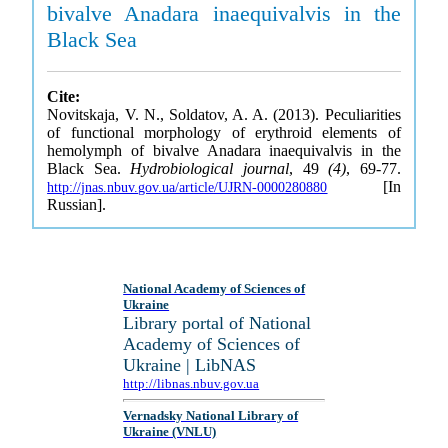
bivalve Anadara inaequivalvis in the
Black Sea
Cite:
Novitskaja, V. N., Soldatov, A. A. (2013). Peculiarities
of functional morphology of erythroid elements of
hemolymph of bivalve Anadara inaequivalvis in the
Black Sea.
Hydrobiological journal
, 49
(4)
, 69-77.
[In
http://jnas.nbuv.gov.ua/article/UJRN-0000280880
Russian].
National Academy of Sciences of
Ukraine
Library portal of National
Academy of Sciences of
Ukraine | LibNAS
http://libnas.nbuv.gov.ua
Vernadsky National Library of
Ukraine (VNLU)