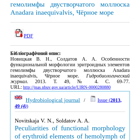
гемолимфы двустворчатого моллюска
Anadara inaequivalvis, Чёрное море
PDF
Бібліографічний опис:
Новицкая В. Н., Солдатов А. А. Особенности
функциональной морфологии эритроидных элементов
гемолимфы двустворчатого моллюска Anadara
inaequivalvis, Чёрное море.
Гидробиологический
журнал
. 2013. Т. 49, № 4. С. 69-77.
URL:
http://jnas.nbuv.gov.ua/article/UJRN-0000280880
Hydrobiological journal
/
Issue (
2013,
49
(4)
)
Novitskaja V. N., Soldatov A. A.
Peculiarities of functional morphology
of erythroid elements of hemolymph of